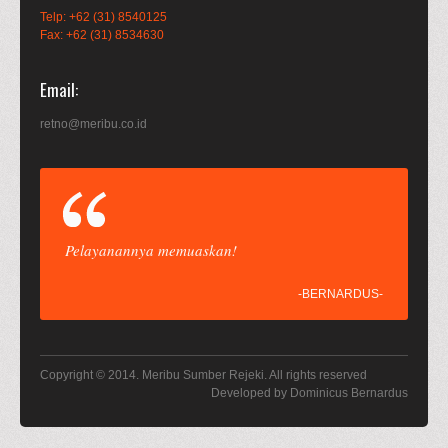
Telp: +62 (31) 8540125
Fax: +62 (31) 8534630
Email
retno@meribu.co.id
Pelayanannya memuaskan!
-BERNARDUS-
Copyright © 2014.
Meribu Sumber Rejeki
. All rights reserved
Developed by
Dominicus Bernardus